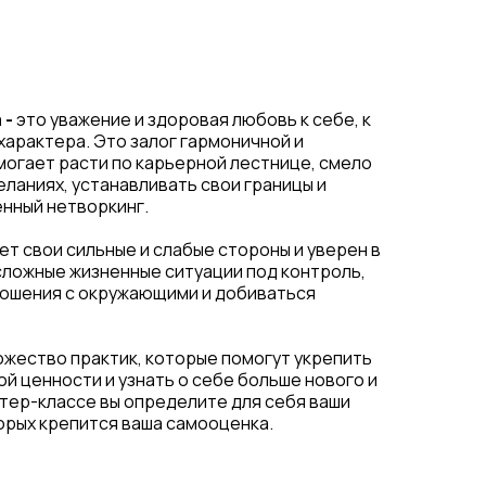
 -
это уважение и здоровая любовь к себе, к
характера. Это залог гармоничной и
могает расти по карьерной лестнице, смело
еланиях, устанавливать свои границы и
енный нетворкинг.
ет свои сильные и слабые стороны и уверен в
сложные жизненные ситуации под контроль,
ошения с окружающими и добиваться
ожество практик, которые помогут укрепить
й ценности и узнать о себе больше нового и
тер-классе вы определите для себя ваши
орых крепится ваша самооценка.