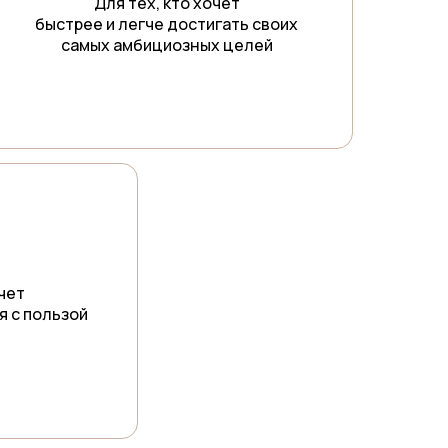
Для тех, кто хочет
быстрее и легче достигать своих
самых амбициозных целей
очет
я с пользой