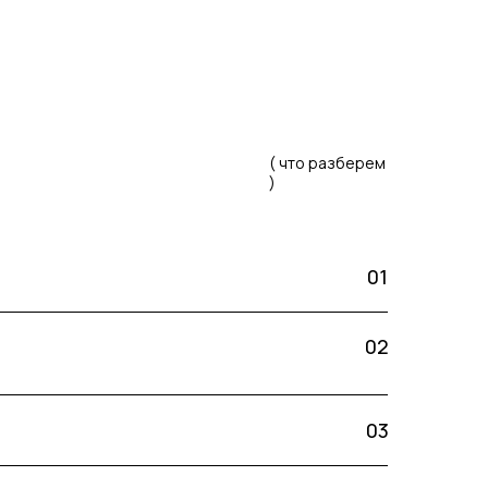
( что разберем
)
01
02
03