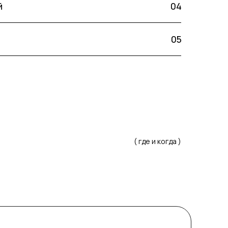
й
04
05
( где и когда )