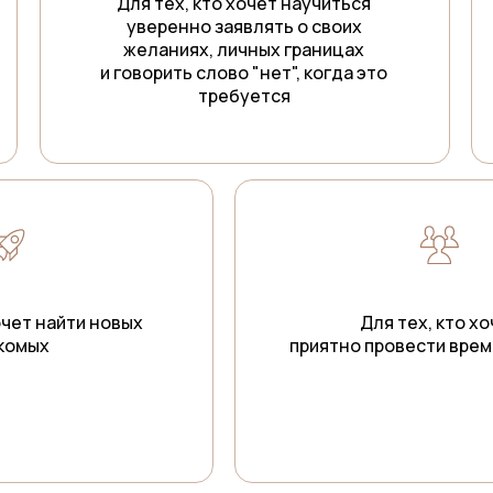
Для тех, кто хочет научиться
уверенно заявлять о своих
желаниях, личных границах
и говорить слово "нет", когда это
требуется
очет найти новых
Для тех, кто х
комых
приятно провести врем